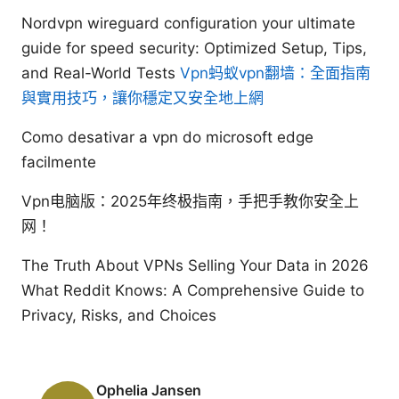
Nordvpn wireguard configuration your ultimate
guide for speed security: Optimized Setup, Tips,
and Real-World Tests
Vpn蚂蚁vpn翻墙：全面指南
與實用技巧，讓你穩定又安全地上網
Como desativar a vpn do microsoft edge
facilmente
Vpn电脑版：2025年终极指南，手把手教你安全上
网！
The Truth About VPNs Selling Your Data in 2026
What Reddit Knows: A Comprehensive Guide to
Privacy, Risks, and Choices
Ophelia Jansen