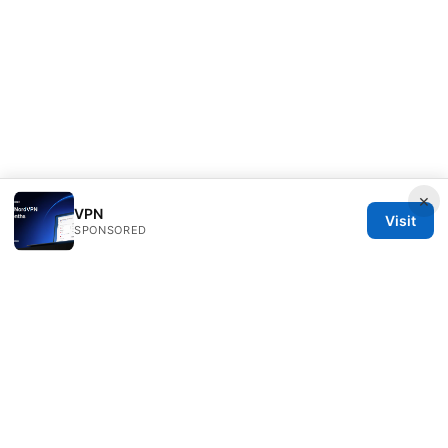
×
VPN
Visit
SPONSORED
Clinedical Studio LLC
1 St Paul's Churchyard
London, England, EC1A 1BB
GB
info@clinedical.com
+44 20 7244 1144
About
Privacy Policy
Terms of Use