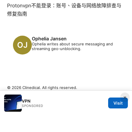
Protonvpn不能登录：账号、设备与网络故障排查与
修复指南
Ophelia Jansen
Ophelia writes about secure messaging and
streaming geo-unblocking.
© 2026 Clinedical. All rights reserved.
×
VPN
Visit
SPONSORED
Clinedical Studio LLC
1 St Paul's Churchyard