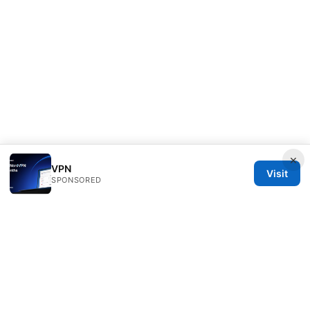
×
VPN
Visit
SPONSORED
Clinedical Studio LLC
1 St Paul's Churchyard
London, England, EC1A 1BB
GB
info@clinedical.com
+44 20 7244 1144