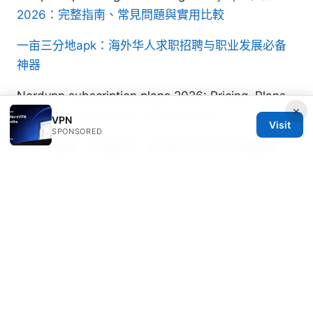
2026：完整指南、常見問題與實用比較
一亩三分地apk：海外华人求职招聘与职业发展必备
神器
Nordvpn subscription plans 2026: Pricing, Plans
×
& Features for Secure Online Access
VPN
Visit
SPONSORED
绿茶加速器：全面指南、实用技巧与常见问题解答
Expressvpn router test alle infos anleitung fur
2026: Schnellcheck, Installation, Leistung und
Tipps
Casper Sandvik
Casper writes about mobile privacy and threat
modeling.