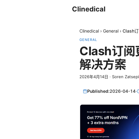
Clinedical
Clinedical
›
General
›
Clas
GENERAL
Clash
解决方案
2026年4月14日
·
Soren Zatsep
Published:
2026-04-14
·