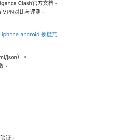
ntelligence Clash官方文档 -
ions VPN对比与评测 -
one android 換機無
json）。
败。
。
录验证。