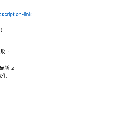
bscription-link
1）
失败。
至最新版
式化