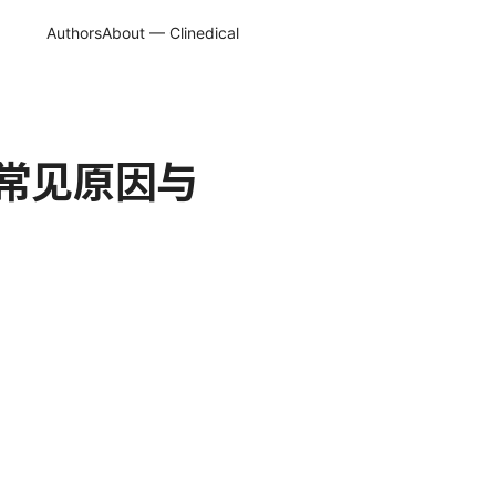
Authors
About — Clinedical
、常见原因与