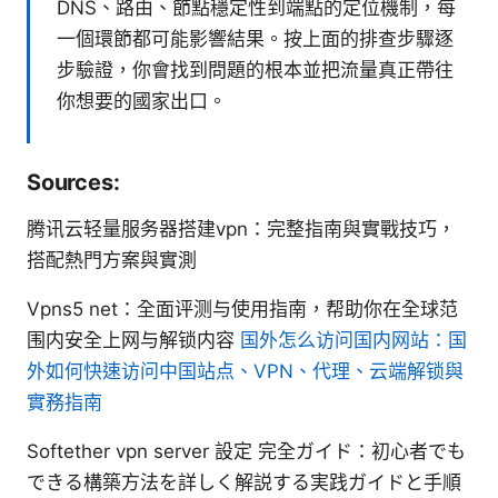
DNS、路由、節點穩定性到端點的定位機制，每
一個環節都可能影響結果。按上面的排查步驟逐
步驗證，你會找到問題的根本並把流量真正帶往
你想要的國家出口。
Sources:
腾讯云轻量服务器搭建vpn：完整指南與實戰技巧，
搭配熱門方案與實測
Vpns5 net：全面评测与使用指南，帮助你在全球范
围内安全上网与解锁内容
国外怎么访问国内网站：国
外如何快速访问中国站点、VPN、代理、云端解锁與
實務指南
Softether vpn server 設定 完全ガイド：初心者でも
できる構築方法を詳しく解説する実践ガイドと手順