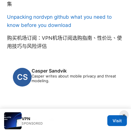
集
Unpacking nordvpn github what you need to
know before you download
购买机场订阅：VPN机场订阅选购指南、性价比、使
用技巧与风险评估
Casper Sandvik
Casper writes about mobile privacy and threat
modeling.
×
VPN
© 2026 Clinedical. All rights reserved.
Visit
SPONSORED