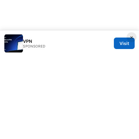
×
VPN
Visit
SPONSORED
Clinedical Studio LLC
1 St Paul's Churchyard
London, England, EC1A 1BB
GB
info@clinedical.com
+44 20 7244 1144
About
Privacy Policy
Terms of Use