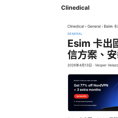
Clinedical
Clinedical
›
General
›
Esim
GENERAL
Esim 卡
信方案、安
2026年4月13日
·
Vesper Velaz