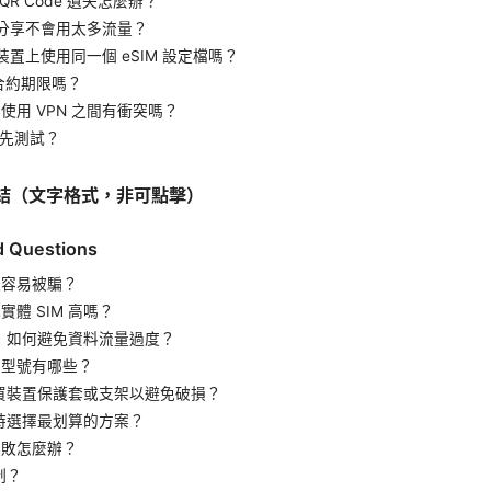
的 QR Code 遺失怎麼辦？
點分享不會用太多流量？
裝置上使用同一個 eSIM 設定檔嗎？
案有合約期限嗎？
M 與使用 VPN 之間有衝突嗎？
要先測試？
結（文字格式，非可點擊）
d Questions
比較容易被騙？
實體 SIM 高嗎？
，如何避免資料流量過度？
裝置型號有哪些？
買裝置保護套或支架以避免破損？
時選擇最划算的方案？
或失敗怎麼辦？
制？