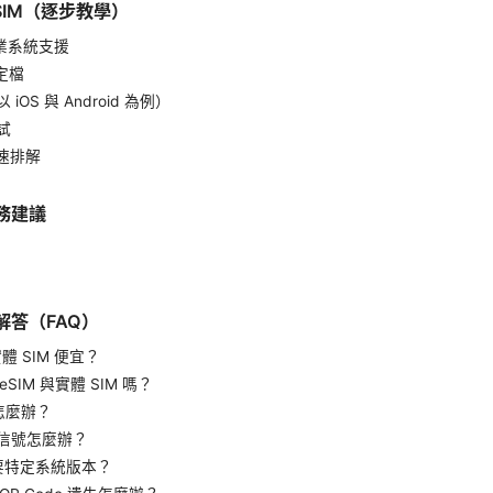
SIM（逐步教學）
作業系統支援
設定檔
iOS 與 Android 為例）
試
快速排解
務建議
解答（FAQ）
實體 SIM 便宜？
eSIM 與實體 SIM 嗎？
後怎麼辦？
沒信號怎麼辦？
否需要特定系統版本？