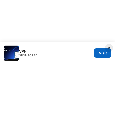
×
VPN
Visit
SPONSORED
Clinedical Studio LLC
1 St Paul's Churchyard
London, England, EC1A 1BB
GB
info@clinedical.com
+44 20 7244 1144
About
Privacy Policy
Terms of Use