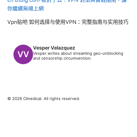
你繼續無縫上網
Vpn贴吧 如何选择与使用VPN：完整指南与实用技巧
Vesper Velazquez
Vesper writes about streaming geo-unblocking
and censorship circumvention.
© 2026 Clinedical. All rights reserved.