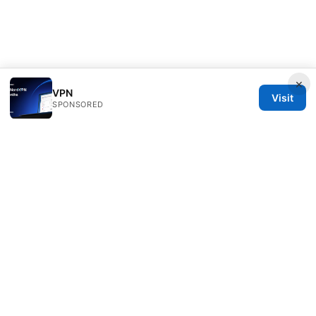
×
VPN
Visit
SPONSORED
Clinedical Studio LLC
1 St Paul's Churchyard
London, England, EC1A 1BB
GB
info@clinedical.com
+44 20 7244 1144
About
Privacy Policy
Terms of Use