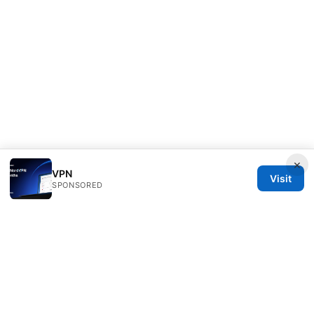
×
VPN
Visit
SPONSORED
Clinedical Studio LLC
1 St Paul's Churchyard
London, England, EC1A 1BB
GB
info@clinedical.com
+44 20 7244 1144