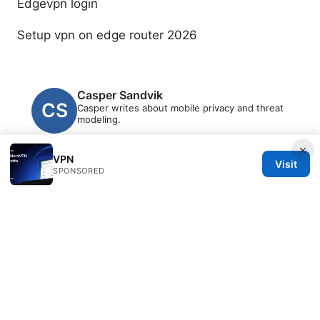
Edgevpn login
Setup vpn on edge router 2026
Casper Sandvik
Casper writes about mobile privacy and threat
modeling.
×
VPN
Visit
SPONSORED
© 2026 Clinedical. All rights reserved.
Clinedical Studio LLC
1 St Paul's Churchyard
London, England, EC1A 1BB
GB
info@clinedical.com