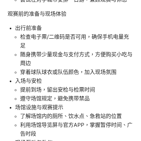
观赛前的准备与现场体验
出行前准备
检查电子票/二维码是否可用，确保手机电量充
足
随身携带少量现金与支付方式，方便购买小吃与
周边
穿着球队球衣或队伍颜色，加入现场氛围
入场与安检
提前到场，留出安检与检票时间
遵守场馆规定，避免携带禁品
场馆设施与观赛提示
了解场馆内的厕所、饮水点、急救站的位置
利用场馆导览屏与官方APP，掌握暂停时间、广
告时段