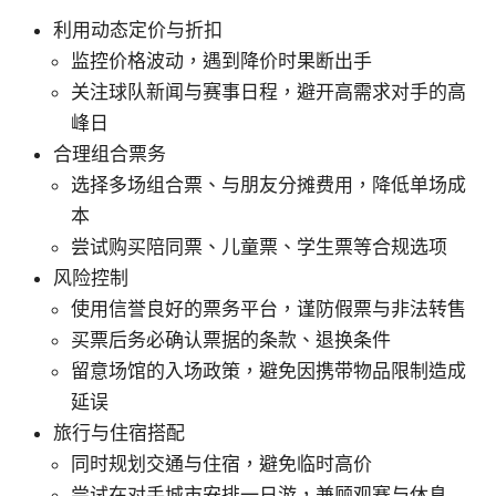
利用动态定价与折扣
监控价格波动，遇到降价时果断出手
关注球队新闻与赛事日程，避开高需求对手的高
峰日
合理组合票务
选择多场组合票、与朋友分摊费用，降低单场成
本
尝试购买陪同票、儿童票、学生票等合规选项
风险控制
使用信誉良好的票务平台，谨防假票与非法转售
买票后务必确认票据的条款、退换条件
留意场馆的入场政策，避免因携带物品限制造成
延误
旅行与住宿搭配
同时规划交通与住宿，避免临时高价
尝试在对手城市安排一日游，兼顾观赛与休息