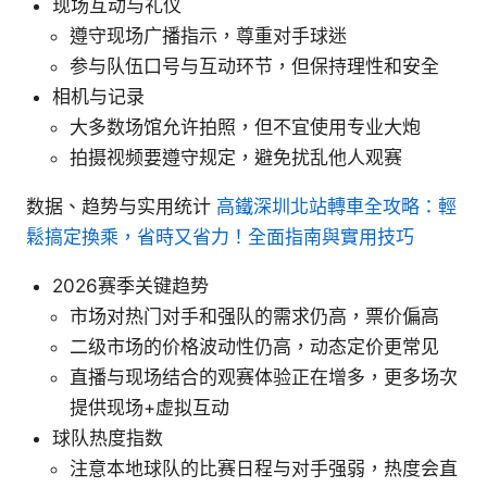
现场互动与礼仪
遵守现场广播指示，尊重对手球迷
参与队伍口号与互动环节，但保持理性和安全
相机与记录
大多数场馆允许拍照，但不宜使用专业大炮
拍摄视频要遵守规定，避免扰乱他人观赛
数据、趋势与实用统计
高鐵深圳北站轉車全攻略：輕
鬆搞定換乘，省時又省力！全面指南與實用技巧
2026赛季关键趋势
市场对热门对手和强队的需求仍高，票价偏高
二级市场的价格波动性仍高，动态定价更常见
直播与现场结合的观赛体验正在增多，更多场次
提供现场+虚拟互动
球队热度指数
注意本地球队的比赛日程与对手强弱，热度会直