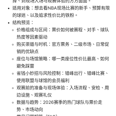
择、到现场入场与观赛体验的方方面面。
适用对象：想去看NBA现场比赛的新手、预算有限
的球迷、以及追求性价比的铁粉。
结构预览：
价格组成与区间：票价如何被赛程、对手、球队
热度等因素驱动
购买渠道与时机：官方票务、二级市场、日常促
销的优缺点
座位与场馆策略：哪一类座位性价比最高、如何
避免踩雷
省钱小妙招与风险控制：错峰出行、错峰比赛、
使用联盟与球馆的会员福利
观赛前的准备与现场体验：入场流程、安检、周
边设施、观赛礼仪
数据与趋势：2026赛季的热门球队与票价走
势、市场动向