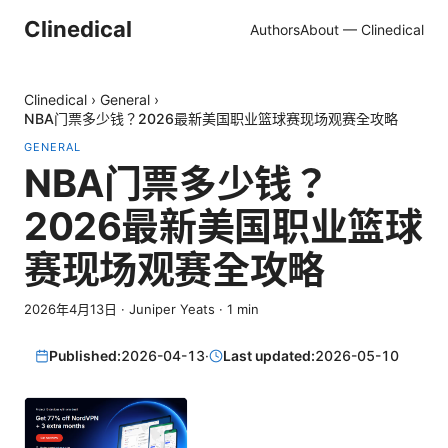
Clinedical
Authors
About — Clinedical
Clinedical
›
General
›
NBA门票多少钱？2026最新美国职业篮球赛现场观赛全攻略
GENERAL
NBA门票多少钱？
2026最新美国职业篮球
赛现场观赛全攻略
2026年4月13日
·
Juniper Yeats
·
1
min
Published:
2026-04-13
·
Last updated:
2026-05-10