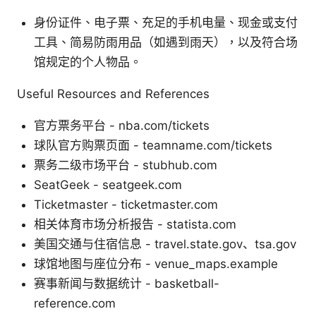
身份证件、电子票、充足的手机电量、现金或支付
工具、简易防雨用品（如遇到雨天），以及符合场
馆规定的个人物品。
Useful Resources and References
官方票务平台 - nba.com/tickets
球队官方购票页面 - teamname.com/tickets
票务二级市场平台 - stubhub.com
SeatGeek - seatgeek.com
Ticketmaster - ticketmaster.com
相关体育市场分析报告 - statista.com
美国交通与住宿信息 - travel.state.gov、tsa.gov
球馆地图与座位分布 - venue_maps.example
赛事新闻与数据统计 - basketball-
reference.com