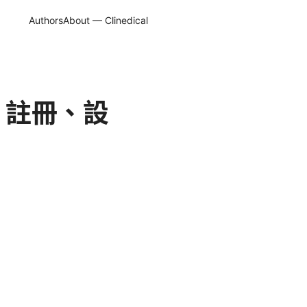
Authors
About — Clinedical
南 註冊、設