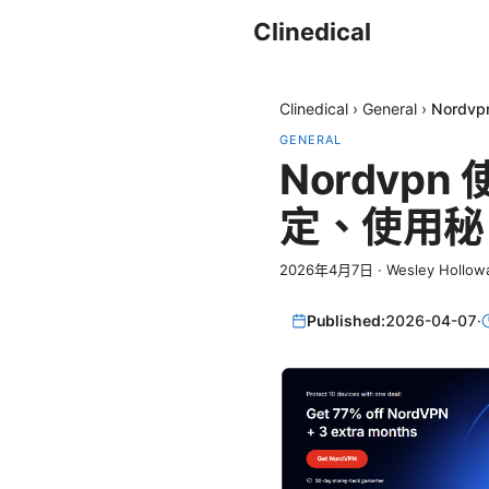
Clinedical
Clinedical
›
General
›
Nord
GENERAL
Nordvp
定、使用秘
2026年4月7日
·
Wesley Hollow
Published:
2026-04-07
·