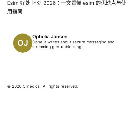
Esim 好处 坏处 2026：一文看懂 esim 的优缺点与使
用指南
Ophelia Jansen
Ophelia writes about secure messaging and
streaming geo-unblocking.
© 2026 Clinedical. All rights reserved.