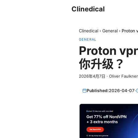
Clinedical
Clinedical
›
General
›
Proto
GENERAL
Proton 
你升级？
2026年4月7日
·
Oliver Faulkner
Published:
2026-04-07
·