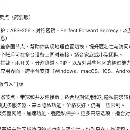
接
的核心卖点（简要版）
AES-256、对称密钥、Perfect Forward Secrec
信息）。
覆盖多国节点，帮助你实现地理位置切换，提升匿名性与访问
一个账户可在多台设备上同时连接，适合家庭或小型团队。
拦截、杀开关、分割隧道、PiP、以及对某些地区的绕过能
界面、跨平台支持（Windows、macOS、iOS、Android
费版与入门版
务器节点、带宽和并发连接数；适合短期试用和对隐私需求较
锁更多服务器、基本隐私功能，价格友好，仍有一些限制。
整的服务器网络、加速功能、强隐私保护、更多高级选项，适合
 能显著提升跨区域访问的成功率与稳定性，特别是在工作远程