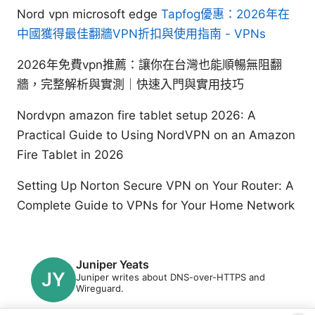
Nord vpn microsoft edge
Tapfog優惠：2026年在
中國獲得最佳翻牆VPN折扣與使用指南 - VPNs
2026年免費vpn推薦：讓你在台灣也能順暢無阻翻
牆，完整解析與實測｜快速入門與實用技巧
Nordvpn amazon fire tablet setup 2026: A
Practical Guide to Using NordVPN on an Amazon
Fire Tablet in 2026
Setting Up Norton Secure VPN on Your Router: A
Complete Guide to VPNs for Your Home Network
Juniper Yeats
Juniper writes about DNS-over-HTTPS and
Wireguard.