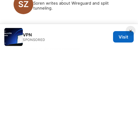
Soren writes about Wireguard and split
tunneling.
×
VPN
Visit
SPONSORED
© 2026 Clinedical. All rights reserved.
Clinedical Studio LLC
1 St Paul's Churchyard
London, England, EC1A 1BB
GB
info@clinedical.com
+44 20 7244 1144
About
Privacy Policy
Terms of Use