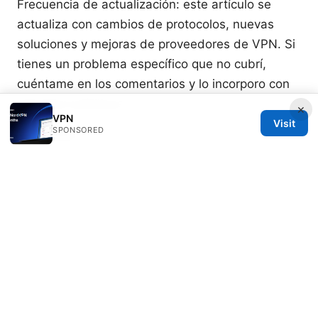
Frecuencia de actualización: este artículo se
actualiza con cambios de protocolos, nuevas
soluciones y mejoras de proveedores de VPN. Si
tienes un problema específico que no cubrí,
cuéntame en los comentarios y lo incorporo con
ejemplos prácticos.
×
VPN
Visit
Sources:
SPONSORED
Proton vpn plus ⭐ 2026 年全面评测：值不值得你升
级？探索、对比与实测全解
Edge免費vpn插件：提升隱私與跨區上網的完整指南
翻墙 免费 安卓 实用指南：在安卓设备上选择与配置
免费与付费 VPN 的完整攻略
Does nordvpn track your browser history the real
truth revealed