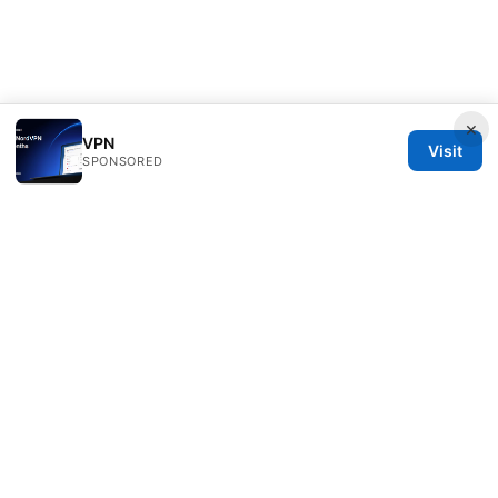
×
VPN
Visit
SPONSORED
Clinedical Studio LLC
1 St Paul's Churchyard
London, England, EC1A 1BB
GB
info@clinedical.com
+44 20 7244 1144
About
Privacy Policy
Terms of Use