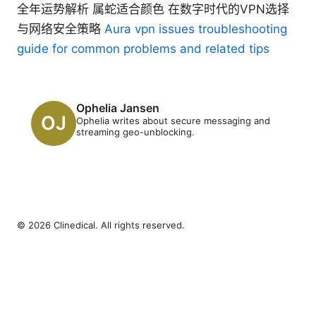
全年运势解析 属蛇适合颜色 在数字时代的VPN选择
与网络安全策略
Aura vpn issues troubleshooting
guide for common problems and related tips
Ophelia Jansen
Ophelia writes about secure messaging and
streaming geo-unblocking.
© 2026 Clinedical. All rights reserved.