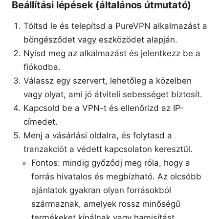
Beállítási lépések (általános útmutató)
Töltsd le és telepítsd a PureVPN alkalmazást a
böngésződet vagy eszközödet alapján.
Nyisd meg az alkalmazást és jelentkezz be a
fiókodba.
Válassz egy szervert, lehetőleg a közelben
vagy olyat, ami jó átviteli sebességet biztosít.
Kapcsold be a VPN-t és ellenőrizd az IP-
címedet.
Menj a vásárlási oldalra, és folytasd a
tranzakciót a védett kapcsolaton keresztül.
Fontos: mindig győződj meg róla, hogy a
forrás hivatalos és megbízható. Az olcsóbb
ajánlatok gyakran olyan forrásokból
származnak, amelyek rossz minőségű
termékeket kínálnak vagy hamisítást