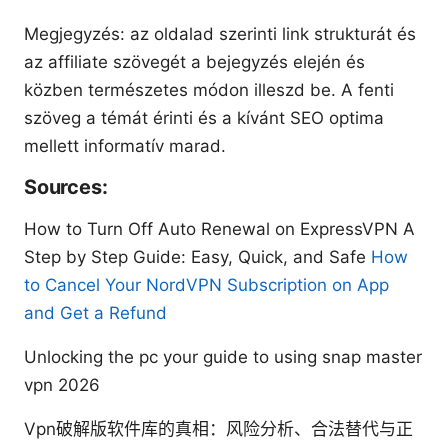
Megjegyzés: az oldalad szerinti link strukturát és
az affiliate szövegét a bejegyzés elején és
közben természetes módon illeszd be. A fenti
szöveg a témát érinti és a kívánt SEO optima
mellett informatív marad.
Sources:
How to Turn Off Auto Renewal on ExpressVPN A
Step by Step Guide: Easy, Quick, and Safe
How
to Cancel Your NordVPN Subscription on App
and Get a Refund
Unlocking the pc your guide to using snap master
vpn 2026
Vpn破解版软件库的真相：风险分析、合法替代与正