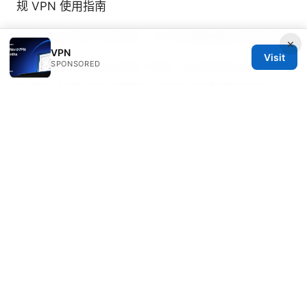
规 VPN 使用指南
免费v2ray节点订阅地址：2025年最新最全获取指南
×
VPN
Visit
SPONSORED
Planet vpn edge guide 2026: comprehensive
review, features, pricing, setup, performance,
and alternatives
Soren Zatsepin
Soren writes about Wireguard and split
tunneling.
© 2026 Clinedical. All rights reserved.