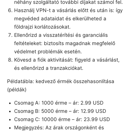
néhány szolgáltató további díjakat számol fel.
Használj VPN-t a vásárlás előtt és után is: így
megvéded adataidat és elkerülheted a
földrajzi korlátozásokat.
Ellenőrizd a visszatérítési és garanciális
feltételeket: biztosíts magadnak megfelelő
védelmet problémák esetén.
Kövesd a fiók aktivitását: figyeld a vásárlást,
és ellenőrizd a tranzakciókat.
Példatábla: kedvező érmék összehasonlítása
(példák)
Csomag A: 1000 érme – ár: 2.99 USD
Csomag B: 5000 érme – ár: 12.99 USD
Csomag C: 10000 érme – ár: 23.99 USD
Megjegyzés: Az árak országonként és