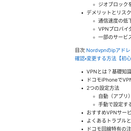
ジオブロック
デメリットとリス
通信速度の低
VPNプロバイ
一部のサービ
目次
Nordvpnのipア
確認・変更する方法【初
VPNとは？基礎知
ドコモiPhoneで
2つの設定方法
自動（アプリ
手動で設定す
おすすめVPNサー
よくあるトラブル
ドコモ回線特有の