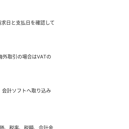
請求日と支払日を確認して
外取引の場合はVATの
。会計ソフトへ取り込み
単価、税率、税額、合計金