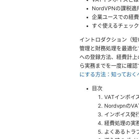
NordVPNの課税
企業ユースでの経
すぐ使えるチェッ
イントロダクション（短い
管理と財務処理を最適化
への登録方法、経費計上
ら実務までを一度に確認
にする方法：知っておく
目次
VATインボイ
Nordvpnの
インボイス発
経費処理の実
よくあるトラ