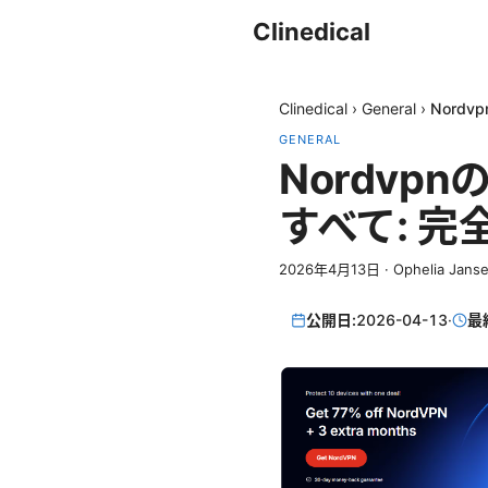
Clinedical
Clinedical
›
General
›
Nord
GENERAL
Nordvp
すべて: 
2026年4月13日
·
Ophelia Jans
公開日:
2026-04-13
·
最