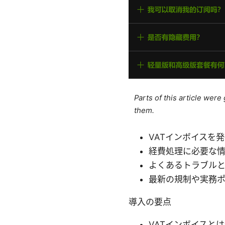
Parts of this article wer
them.
VATインボイスを
経費処理に必要な
よくあるトラブル
最新の規制や実務
導入の要点
VATインボイスと