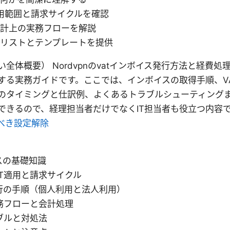
適用範囲と請求サイクルを確認
費計上の実務フローを解説
クリストとテンプレートを提供
全体概要） Nordvpnのvatインボイス発行方法と経費
する実務ガイドです。ここでは、インボイスの取得手順、V
のタイミングと仕訳例、よくあるトラブルシューティング
できるので、経理担当者だけでなくIT担当者も役立つ内容
べき設定解除
スの基礎知識
VAT適用と請求サイクル
行の手順（個人利用と法人利用）
務フローと会計処理
ブルと対処法