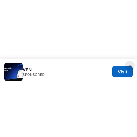
×
VPN
Visit
SPONSORED
Clinedical Studio LLC
1 St Paul's Churchyard
London, England, EC1A 1BB
GB
info@clinedical.com
+44 20 7244 1144
About
Privacy Policy
Terms of Use