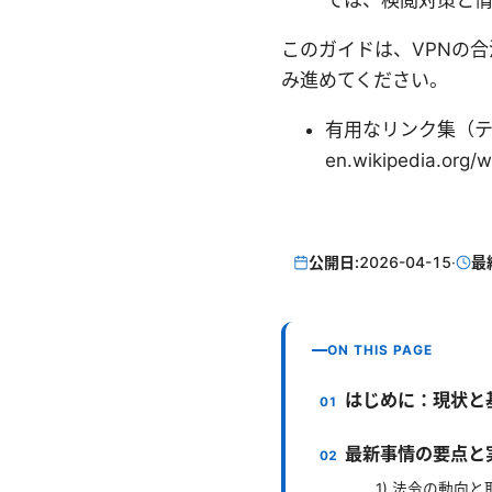
ては、検閲対策と
このガイドは、VPNの
み進めてください。
有用なリンク集（テキスト形
en.wikipedia.
公開日:
2026-04-15
·
最
ON THIS PAGE
はじめに：現状と
最新事情の要点と
1) 法令の動向