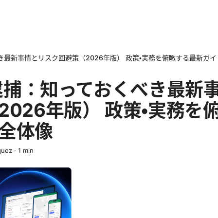
べき最新事情とリスク回避策（2026年版） 政策・実務を俯瞰する最新ガ
n 逮捕：知っておくべき最新
2026年版） 政策・実務を
全体像
quez
·
1
min