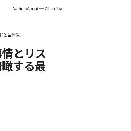
Authors
About — Clinedical
イドと全体像
事情とリス
俯瞰する最