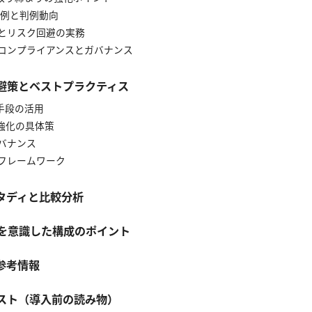
の実例と判例動向
策とリスク回避の実務
のコンプライアンスとガバナンス
避策とベストプラクティス
替手段の活用
ィ強化の具体策
ガバナンス
のフレームワーク
タディと比較分析
験を意識した構成のポイント
参考情報
スト（導入前の読み物）