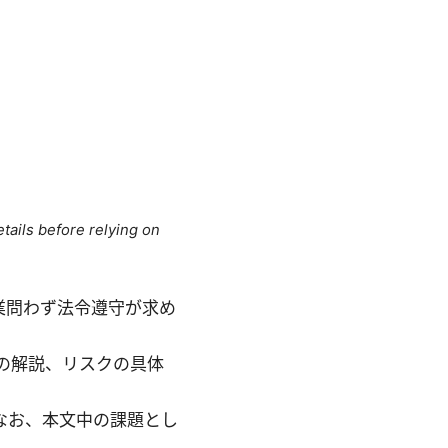
tails before relying on
・企業問わず法令遵守が求め
の解説、リスクの具体
なお、本文中の課題とし