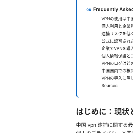
Frequently Aske
VPNの使用は
個人利用と企業
逮捕リスクを低
公式に認可され
企業でVPNを
個人情報保護と
VPNのログはど
中国国内での検
VPNの導入に
Sources:
はじめに：現状
中国 vpn 逮捕に関す