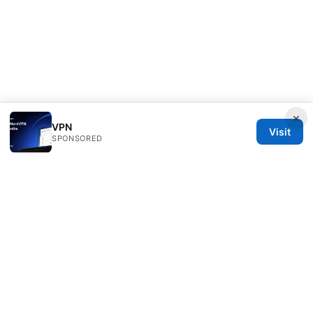
×
VPN
Visit
SPONSORED
Clinedical Studio LLC
1 St Paul's Churchyard
London, England, EC1A 1BB
GB
info@clinedical.com
+44 20 7244 1144
About
Privacy Policy
Terms of Use