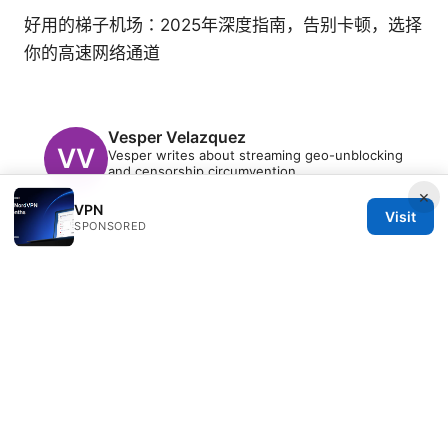
好用的梯子机场：2025年深度指南，告别卡顿，选择
你的高速网络通道
Vesper Velazquez
Vesper writes about streaming geo-unblocking
and censorship circumvention.
×
VPN
Visit
SPONSORED
© 2026 Clinedical. All rights reserved.
Clinedical Studio LLC
1 St Paul's Churchyard
London, England, EC1A 1BB
GB