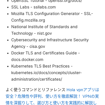
OpenSSL Tutorial - openssl.org/docs/
SSL Labs - ssllabs.com
Mozilla TLS Configuration Generator - SSL-
Config.mozilla.org
National Institute of Standards and
Technology - nist.gov
Cybersecurity and Infrastructure Security
Agency - cisa.gov
Docker TLS and Certificates Guide -
docs.docker.com
Kubernetes TLS Best Practices -
kubernetes.io/docs/concepts/cluster-
administration/certificates/
よく使うコマンドとリファレンス
Hola vpnアプリは
安全？危険性や評判、使い方を徹底解説！ VPNの実
情を深掘りして、選び方と使い方を実践的に解説し