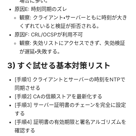
場合に多い。
原因E: 時刻同期のズレ
観察: クライアント・サーバーともに時刻が大き
くずれていると検証が拒否される。
原因F: CRL/OCSPが利用不可
観察: 失効リストにアクセスできず、失効検証
が遅延・失敗する。
3) すぐ試せる基本対策リスト
[手順1] クライアントとサーバーの時刻をNTPで
同期させる
[手順2] CAの信頼ストアを最新化する
[手順3] サーバー証明書のチェーンを完全に設定
する
[手順4] 証明書の有効期限と署名アルゴリズムを
確認する