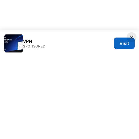
×
VPN
Visit
SPONSORED
Clinedical Studio LLC
1 St Paul's Churchyard
London, England, EC1A 1BB
GB
info@clinedical.com
+44 20 7244 1144
About
Privacy Policy
Terms of Use