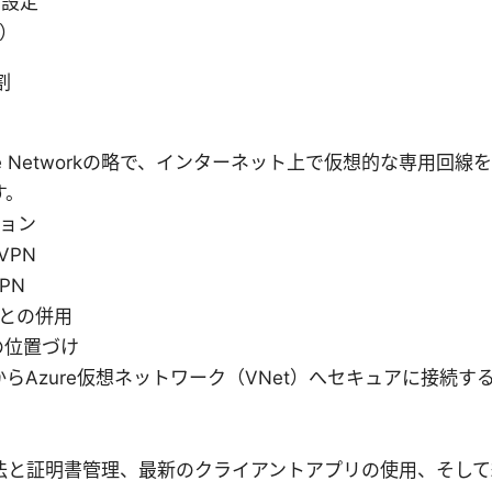
加設定
Q）
割
Private Networkの略で、インターネット上で仮想的な専用
す。
ション
 VPN
VPN
teとの併用
ntの位置づけ
らAzure仮想ネットワーク（VNet）へセキュアに接続
法と証明書管理、最新のクライアントアプリの使用、そして