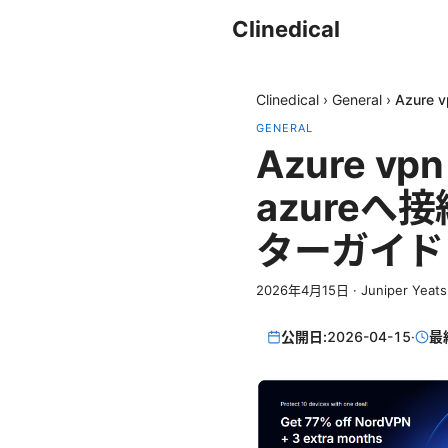
Clinedical
Clinedical
›
General
›
Azur
GENERAL
Azure v
azureへ
ターガイド
2026年4月15日
·
Juniper Yeats
公開日:
2026-04-15
·
最