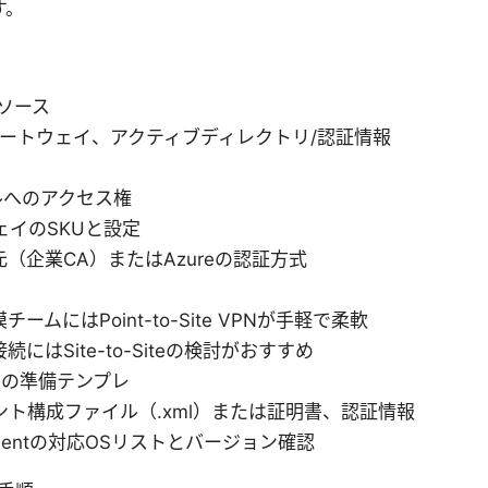
す。
リソース
Nゲートウェイ、アクティブディレクトリ/認証情報
タルへのアクセス権
ェイのSKUと設定
（企業CA）またはAzureの認証方式
ームにはPoint-to-Site VPNが手軽で柔軟
にはSite-to-Siteの検討がおすすめ
めの準備テンプレ
ント構成ファイル（.xml）または証明書、認証情報
N Clientの対応OSリストとバージョン確認