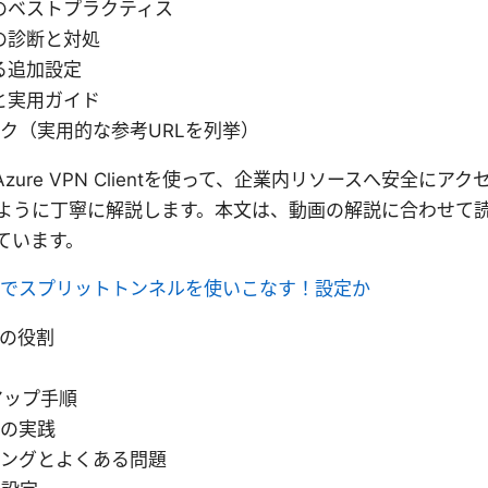
のベストプラクティス
の診断と対処
る追加設定
と実用ガイド
ク（実用的な参考URLを列挙）
ure VPN Clientを使って、企業内リソースへ安全に
ように丁寧に解説します。本文は、動画の解説に合わせて
ています。
sec vpnでスプリットトンネルを使いこなす！設定か
eの役割
アップ手順
ィの実践
ィングとよくある問題