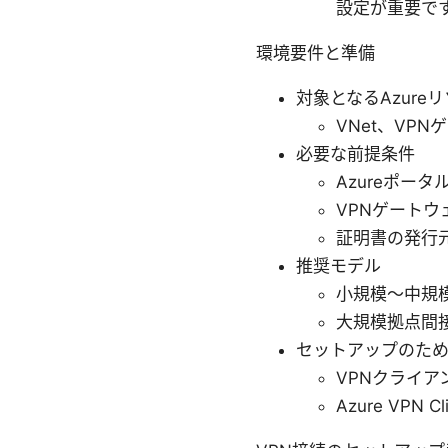
設定が重要で
環境要件と準備
対象となるAzure
VNet、VP
必要な前提条件
Azureポー
VPNゲートウ
証明書の発行元
推奨モデル
小規模〜中規模チ
大規模拠点間接続
セットアップのた
VPNクライア
Azure VP