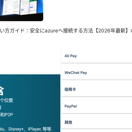
nt 設定・使い方ガイド：安全にazureへ接続する方法【2026年最