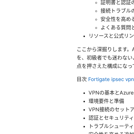
証明書と認証
接続トラブル
安全性を高め
よくある質問
リソースと公式リン
ここから深掘りします。Az
を、初級者でも迷わない
点を押さえた構成になっ
目次
Fortigate ip
VPNの基本とAzur
環境要件と準備
VPN接続のセット
認証とセキュリテ
トラブルシューテ