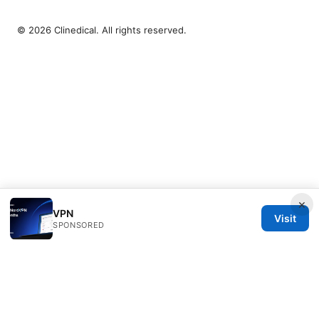
© 2026 Clinedical. All rights reserved.
×
VPN
Visit
SPONSORED
Clinedical Studio LLC
1 St Paul's Churchyard
London, England, EC1A 1BB
GB