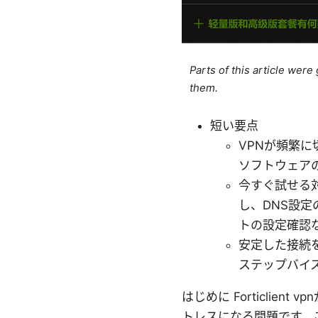
Parts of this article wer
them.
短い要点
VPNが頻繁
ソフトウェア
今すぐ試せる対
し、DNS設
トの設定確認
安定した接続
ステップバイ
はじめに Forticli
トレスになる問題です。