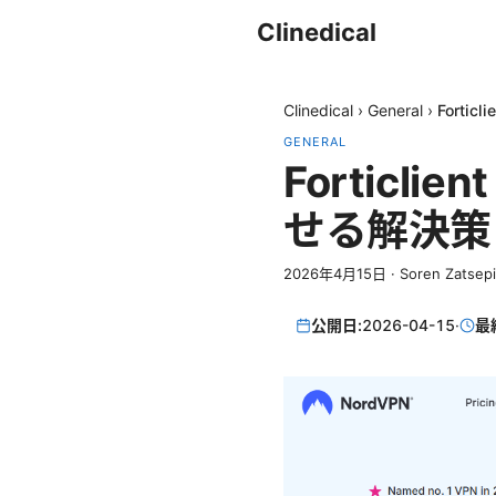
Clinedical
Clinedical
›
General
›
Fort
GENERAL
Fortic
せる解決策
2026年4月15日
·
Soren Zatsep
公開日:
2026-04-15
·
最