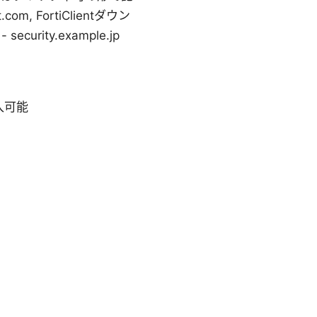
.com, FortiClientダウン
rity.example.jp
入可能