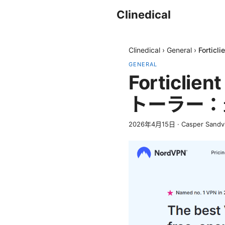
Clinedical
Clinedical
›
General
›
Fort
GENERAL
Forticl
トーラー：
2026年4月15日
·
Casper Sandv