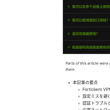
Parts of this article wer
them.
本記事の要点
Forticli
設定ミスを避
認証トラブル