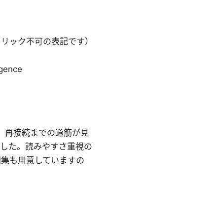
クリック不可の表記です）
ligence
握し、再接続までの道筋が見
ました。読みやすさ重視の
問集も用意していますの