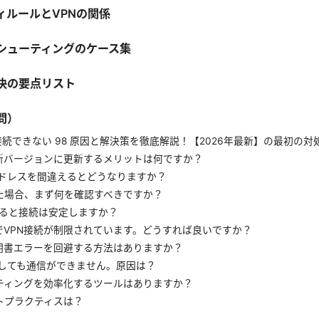
ィルールとVPNの関係
シューティングのケース集
決の要点リスト
問）
nt vpn 接続できない 98 原因と解決策を徹底解説！【2026年最新】の最初
nt を最新バージョンに更新するメリットは何ですか？
アドレスを間違えるとどうなりますか？
た場合、まず何を確認すべきですか？
にすると接続は安定しますか？
でVPN接続が制限されています。どうすれば良いですか？
nt の証明書エラーを回避する方法はありますか？
立しても通信ができません。原因は？
ティングを効率化するツールはありますか？
トプラクティスは？