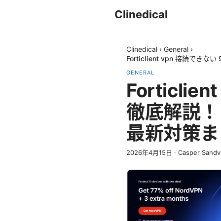
Clinedical
Clinedical
›
General
›
Forticlient vpn 接
GENERAL
Forticl
徹底解説！
最新対策ま
2026年4月15日
·
Casper Sandv