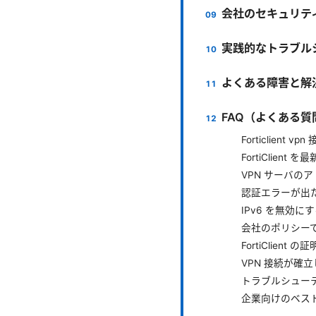
会社のセキュリテ
実践的なトラブル
よくある障害と解
FAQ（よくある質
Forticlie
FortiClie
VPN サーバの
認証エラーが出
IPv6 を無効
会社のポリシー
FortiClie
VPN 接続が確
トラブルシュー
企業向けのベス