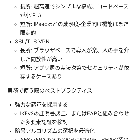
長所: 超高速でシンプルな構成、コードベース
が小さい
短所: IPsecほどの成熟度・企業向け機能はまだ
限定的
SSL/TLS VPN
長所: ブラウザベースで導入が楽、人の手を介
した開放性が高い
短所: アプリ層の実装次第でセキュリティが依
存するケースあり
実務で使う際のベストプラクティス
強力な認証を採用する
IKEv2の証明書認証、またはEAPと組み合わせ
た多要素認証を検討
暗号アルゴリズムの選択を最適化
AES-256/ChaCha20-Poly1305、SHA-2系の