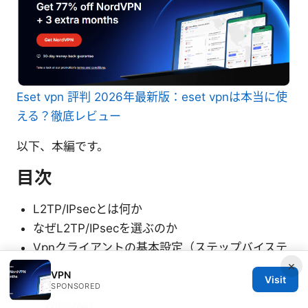
Eset vpn 評判 2026年最新版：eset vpnは本当に使
える？徹底レビュー
以下、本編です。
目次
L2TP/IPsecとは何か
なぜL2TP/IPsecを選ぶのか
Vpnクライアントの基本設定（ステップバイステ
×
ップ）
VPN
Visit
OS別設定ガイド
SPONSORED
Windows