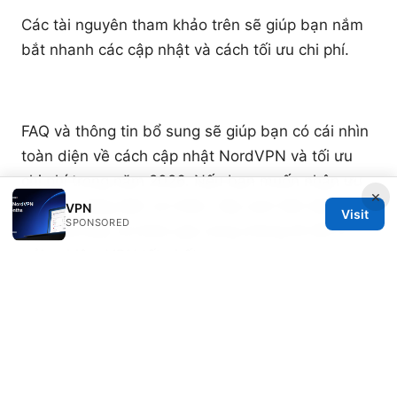
Các tài nguyên tham khảo trên sẽ giúp bạn nắm
bắt nhanh các cập nhật và cách tối ưu chi phí.
FAQ và thông tin bổ sung sẽ giúp bạn có cái nhìn
toàn diện về cách cập nhật NordVPN và tối ưu
chi phí trong năm 2026. Nếu bạn muốn nhận ưu
×
đãi và hướng dẫn cá nhân, hãy xem liên kết liên
VPN
Visit
SPONSORED
kết dưới đây và tham gia cùng chúng tôi để có
trải nghiệm VPN tốt nhất.
NordVPN - Gia nordvpn bao nhieu huong dan chi
tiet cap nhat 2026
Sources:
Is nordpass included with nordvpn the ultimate