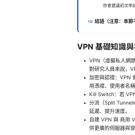
你會建議初次申
結語（注意：本節
VPN 基礎知識
VPN（虛擬私人網
對研究人員來說，V
加密與認證：VPN 
用憑證、使用者名稱
Kill Switc
分流（Split T
延遲、提升速度。
自建 VPN 與 商用
供更廣的伺服器與