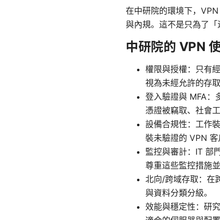
在中研院的環境下，VP
與內規。這不是只為了「
中研院的 VPN
權限與授權：只有經
視為未經允許的存
登入驗證與 MFA
憑證被竊取、社會
設備合規性：工作
裝未驗證的 VPN 
監控與審計：IT 
尊重這些監控措施
北向/跨域存取：在
與資料分類分級。
效能與穩定性：研