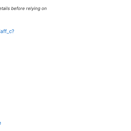
tails before relying on
/aff_c?
e