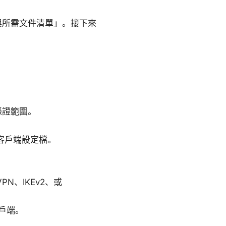
程與所需文件清單」。接下來
憑證範圍。
客戶端設定檔。
N、IKEv2、或
客戶端。