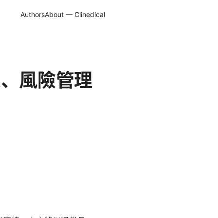
Authors
About — Clinedical
定、風險管理