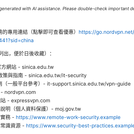
e generated with AI assistance. Please double-check important de
外服務的專用連結（點擊即可查看優惠）
https://go.nordvpn.net
441?sid=china
列出，便於日後收藏）：
官方網站 - sinica.edu.tw
南 - sinica.edu.tw/it-security
平台參考）- it-support.sinica.edu.tw/vpn-guide
 nordvpn.com
 - expressvpn.com
（個人資料保護）- moj.gov.tw
實務 -
https://www.remote-work-security.example
常識資源 -
https://www.security-best-practices.exampl