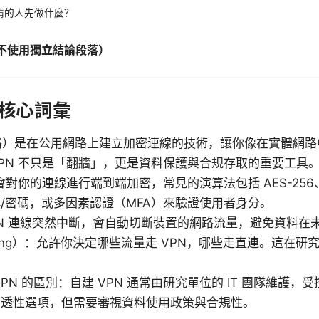
請的人先做什麼？
不使用獨立結論段落）
與核心詞彙
路）是在公用網路上建立加密連線的技術，讓你像在實體網
PN 不只是「翻牆」，更是資料保護與合規存取的重要工具
會對你的連線進行端到端加密，常見的演算法包括 AES-256、C
/密碼，或多因素認證（MFA）來驗證使用者身分。
h：若 VPN 連線突然中斷，會自動切斷裝置的網路流量，避免資
unneling）：允許你決定哪些流量走 VPN，哪些走直連。這
 VPN 的區別：自建 VPN 通常由研究單位的 IT 團隊維護，
穿透性選項，但需要審視資料使用政策與合規性。