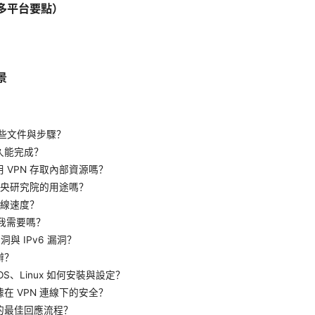
多平台要點）
景
）
哪些文件與步驟？
久能完成？
 VPN 存取內部資源嗎？
合中央研究院的用途嗎？
連線速度？
？我需要嗎？
洞與 IPv6 漏洞？
辦？
cOS、Linux 如何安裝與設定？
在 VPN 連線下的安全？
的最佳回應流程？