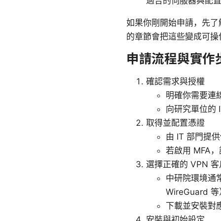
適合的伺服器與配
如果你剛開始申請，先了解
的章節會把這些變成可操
申請流程與實作
確認需求與授權
明確你需要連線的
向研究單位的 
取得並配置憑證
由 IT 部門
若啟用 MF
選擇正確的 VPN 
中研院環境通常
WireGuard 
下載並安裝對應平
安裝與初始設定