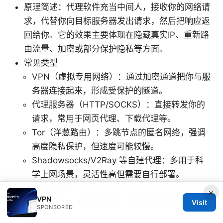
原理简述：代理软件充当中间人，接收你的网络请
求，代替你向目标服务器发出请求，然后把响应返
回给你。它的效果主要体现在隐藏真实IP、重新路
由流量、加密或部分保护隐私等方面。
常见类型
VPN（虚拟专用网络）：通过加密通道把你与服
务器连接起来，形成受保护的隧道。
代理服务器（HTTP/SOCKS）：直接转发你的
请求，常用于网页代理、下载代理等。
Tor（洋葱路由）：多跳节点的匿名网络，强调
高度隐私保护，但速度可能较慢。
Shadowsocks/V2Ray 等自建代理：多用于科
学上网场景，灵活性高但需要自行部署。
适用场景对比
×
VPN
保护隐私：VPN 更稳妥，适合日常浏览与工作
Visit
SPONSORED
巡检。