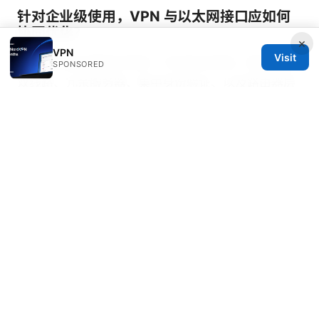
针对企业级使用，VPN 与以太网接口应如何
协同优化？
×
VPN
Visit
企业级场景注重高可用性、冗余和合规性。建议采用
SPONSORED
双线路、冗余服务器、集中身份验证、以及路由器层
面的集中管理；以太网口作为主要出口，确保所有设
备都走统一的加密通道。
我应该用有线还是无线来连接 VPN？
就稳定性、丢包率和持续性而言，有线通常优于无
线，尤其是在需要高带宽和低延迟的场景。可以在桌
面设备优先使用以太网口，并将无线用于移动设备和
临时设备。
如何测试 VPN 的实际性能？
使用多点测速工具在不同时间段进行测试，记录下载/