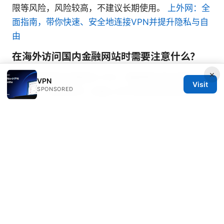
限等风险，风险较高，不建议长期使用。
上外网：全
面指南，带你快速、安全地连接VPN并提升隐私与自
由
在海外访问国内金融网站时需要注意什么？
×
优先使用高安全等级的 VPN、确保网站地址使用
VPN
Visit
SPONSORED
HTTPS、避免在同一设备上长时间保持登录状态。
哪些国家对 VPN 使用有限制？
有些国家对 VPN 使用有法律与监管要求，请在出行
前了解目的地法规并遵守。
Sources:
极速vpn官网全面评测与购买指南：速度、隐私、平
台兼容性与性价比全覆盖