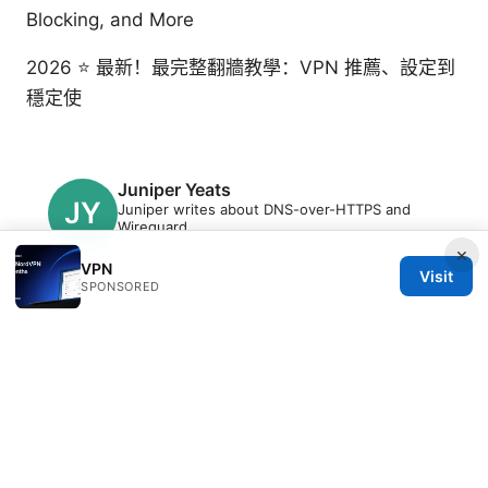
Blocking, and More
2026 ⭐ 最新！最完整翻牆教學：VPN 推薦、設定到
穩定使
Juniper Yeats
Juniper writes about DNS-over-HTTPS and
Wireguard.
×
VPN
Visit
SPONSORED
© 2026 Clinedical. All rights reserved.
Clinedical Studio LLC
1 St Paul's Churchyard
London, England, EC1A 1BB