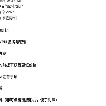
否会影响游戏体验？
平台的区域限制？
的 VPN？
保护家庭网络？
性价比
 VPN 品牌与套餐
方案
的前提下获得更低价格
私注意事项
醒
料（非可点击链接形式，便于对照）