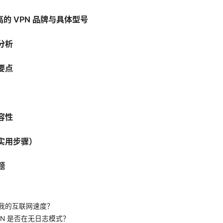
高的 VPN 品牌与具体型号
分析
要点
容性
实用步骤）
题
）
响我的互联网速度？
PN 是否在无日志模式？