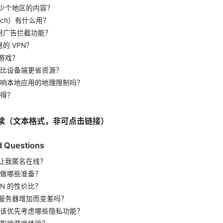
多少个地区的内容？
witch）有什么用？
用广告拦截功能？
的 VPN？
于游戏？
是否比设备端更省资源？
会影响本地应用的地理限制吗？
值得？
读（文本格式，非可点击链接）
d Questions
能让我匿名在线？
应该做哪些准备？
PN 的性价比？
随服务器增加而变差吗？
，应该优先考虑哪些隐私功能？