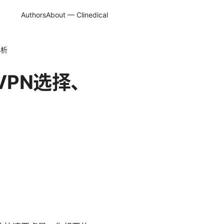
Authors
About — Clinedical
解析
VPN选择、