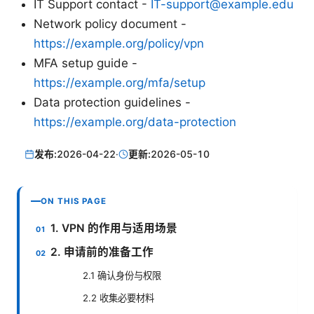
IT Support contact -
IT-support@example.edu
Network policy document -
https://example.org/policy/vpn
MFA setup guide -
https://example.org/mfa/setup
Data protection guidelines -
https://example.org/data-protection
发布:
2026-04-22
·
更新:
2026-05-10
ON THIS PAGE
1. VPN 的作用与适用场景
2. 申请前的准备工作
2.1 确认身份与权限
2.2 收集必要材料