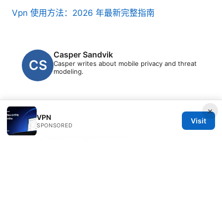
Vpn 使用方法：2026 年最新完整指南
Casper Sandvik
Casper writes about mobile privacy and threat
modeling.
×
VPN
Visit
SPONSORED
© 2026 Clinedical. All rights reserved.
Clinedical Studio LLC
1 St Paul's Churchyard
London, England, EC1A 1BB
GB
info@clinedical.com
+44 20 7244 1144