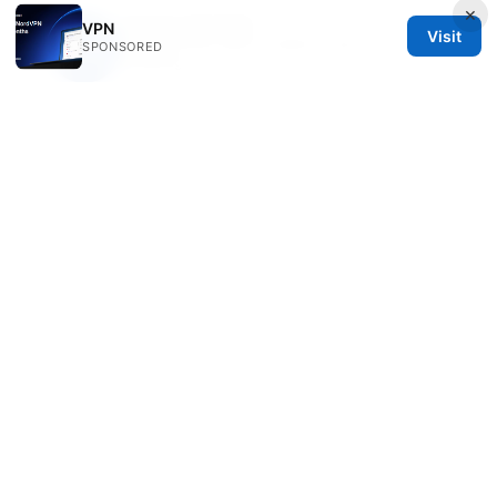
×
Casper Sandvik
VPN
Visit
Casper writes about mobile privacy and threat
SPONSORED
modeling.
© 2026 Clinedical. All rights reserved.
Clinedical Studio LLC
1 St Paul's Churchyard
London, England, EC1A 1BB
GB
info@clinedical.com
+44 20 7244 1144
About
Privacy Policy
Terms of Use