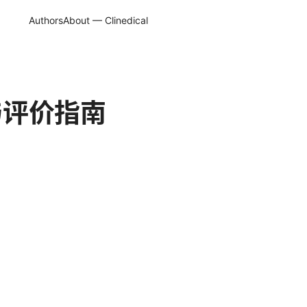
Authors
About — Clinedical
与评价指南