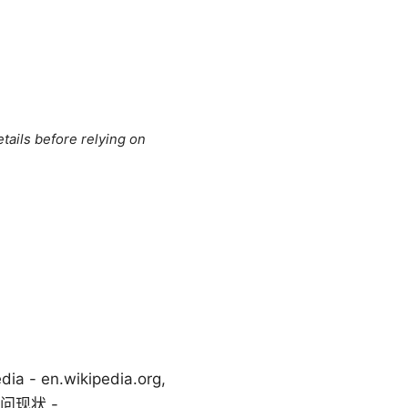
tails before relying on
 en.wikipedia.org,
网访问现状 -