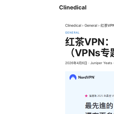
Clinedical
Clinedical
›
General
›
红茶VP
GENERAL
红茶VPN
（VPNs专
2026年4月6日
·
Juniper Yeats