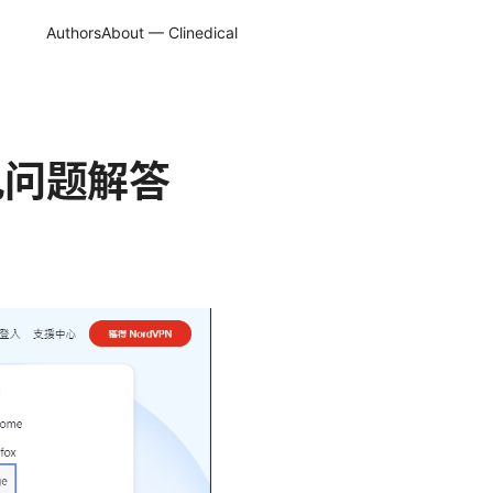
Authors
About — Clinedical
见问题解答