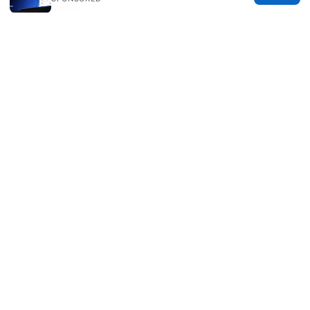
影与隐私体验
Comment installer un vpn sur amazon fire tv stick
guide complet pour 2025 vpn gratuits inclus
Juniper Yeats
Juniper writes about DNS-over-HTTPS and
Wireguard.
© 2026 Clinedical. All rights reserved.
Clinedical Studio LLC
1 St Paul's Churchyard
London, England, EC1A 1BB